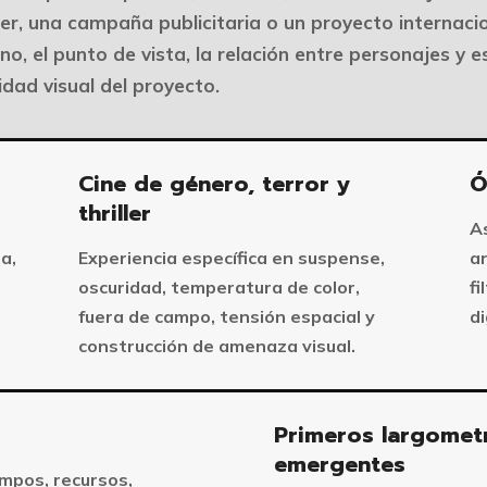
ller, una campaña publicitaria o un proyecto internacio
no, el punto de vista, la relación entre personajes y e
tidad visual del proyecto.
Cine de género, terror y
Ó
thriller
A
a,
Experiencia específica en suspense,
a
oscuridad, temperatura de color,
fi
fuera de campo, tensión espacial y
d
construcción de amenaza visual.
Primeros largometr
emergentes
empos, recursos,