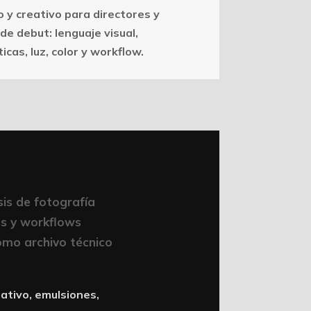
y creativo para directores y
de debut: lenguaje visual,
icas, luz, color y workflow.
sis de fotografía
os y workflows
omo archivo técnico
gativo, emulsiones,