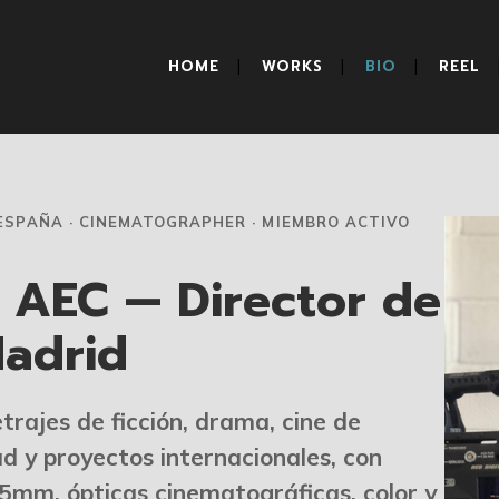
HOME
WORKS
BIO
REEL
ESPAÑA · CINEMATOGRAPHER · MIEMBRO ACTIVO
r AEC — Director de
Madrid
ajes de ficción, drama, cine de
dad y proyectos internacionales, con
35mm, ópticas cinematográficas, color y