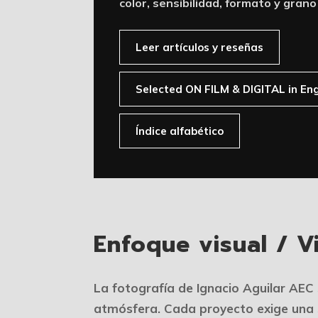
color, sensibilidad, formato y grano
Leer artículos y reseñas
Selected ON FILM & DIGITAL in Eng
Índice alfabético
Enfoque visual / V
La fotografía de Ignacio Aguilar AEC s
atmósfera. Cada proyecto exige una s