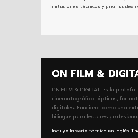
limitaciones técnicas y prioridades 
ON FILM & DIGIT
ON FILM & DIGITAL
es la platafor
cinematográfica, ópticas, format
digitales. Funciona como una ext
bilingüe para lectores profesiona
Incluye la serie técnica en inglés
Th