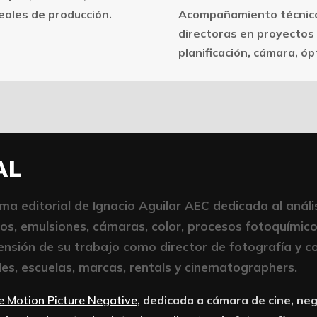
reales de producción.
Acompañamiento técnico 
directoras en proyectos 
planificación, cámara, ópt
AL
ma editorial de Ignacio Aguilar AEC dedicada al análi
os, emulsiones, cámaras, color, procesos fotoquímic
ensión de su trabajo como director de fotografía y c
les, escuelas, marcas, rentals y cinematographers.
e Motion Picture Negative
, dedicada a cámara de cine, ne