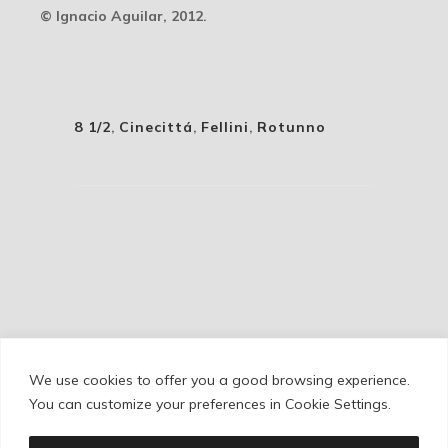
© Ignacio Aguilar, 2012.
8 1/2
,
Cinecittá
,
Fellini
,
Rotunno
We use cookies to offer you a good browsing experience.
Cookie Policy
/
Privacy Policy
/
Legal Warning
You can customize your preferences in Cookie Settings.