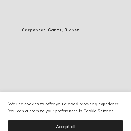
Carpenter
,
Gantz
,
Richet
We use cookies to offer you a good browsing experience.
Cookie Policy
/
Privacy Policy
/
Legal Warning
You can customize your preferences in Cookie Settings.
Accept all