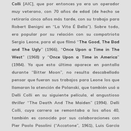
Colli
[AIC], que por entonces ya era un operador
muy veterano, con 70 años de edad (de hecho se
retiraría cinco años más tarde, con su trabajo para
Robert Benigni
en “La Vita É Bella”). Sobre todo,
era popular por su relación con su compatriota
Sergio Leone
, para el que filmó “
The Good, The Bad
and The Ugly
” (1966), “
Once Upon a Time in The
West
” (1968) y “
Once Upon a Time in America
”
(1984). Ya que esta última aparece en pantalla
durante “Bitter Moon”, no resulta descabellado
pensar que fueran sus trabajos para Leone los que
llamaran la atención de Polanski, que también usó a
Delli Colli en su siguiente película, el angustioso
thriller
“The Death And The Maiden” (1994). Delli
Colli, cuya carrera se remontaba a los años 40,
también es conocido por sus colaboraciones con
Pier Paolo Pasolini
(“Accatone”, 1961), Luis García