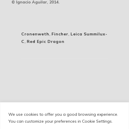
© Ignacio Aguilar, 2014.
Cronenweth
,
Fincher
,
Leica Summilux-
C
,
Red Epic Dragon
We use cookies to offer you a good browsing experience.
Cookie Policy
/
Privacy Policy
/
Legal Warning
You can customize your preferences in Cookie Settings.