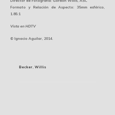
Director de Fotografía
: Gordon Willis, ASC
Formato y Relación de Aspecto
: 35mm esférico,
1.85:1
Vista en HDTV
© Ignacio Aguilar, 2014.
Becker
,
Willis