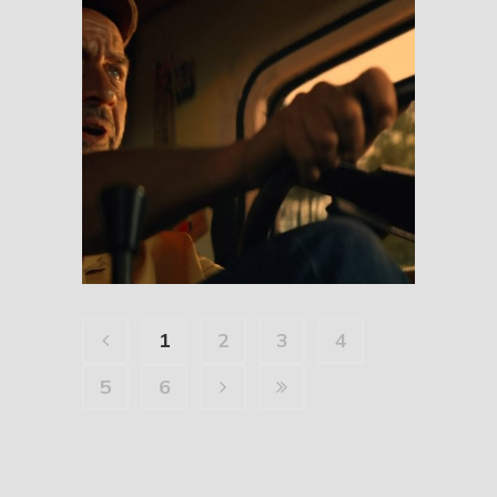
La Pasajera / The
Passenger
1
2
3
4
5
6