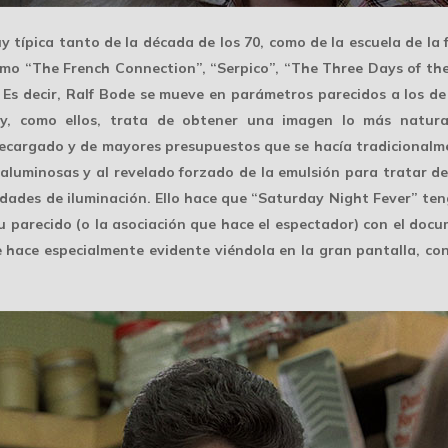
 típica tanto de la década de los 70, como de la
escuela de la 
 como “The French Connection”, “Serpico”, “The Three Days of t
”. Es decir, Ralf Bode se mueve en parámetros parecidos a los 
 y, como ellos, trata de obtener una imagen
lo más natura
 recargado y de mayores presupuestos que se hacía tradicional
traluminosas
y al revelado forzado de la emulsión para tratar de
idades de iluminación. Ello hace que “Saturday Night Fever” t
su parecido (o la asociación que hace el espectador) con el do
se hace especialmente evidente viéndola en la gran pantalla, co