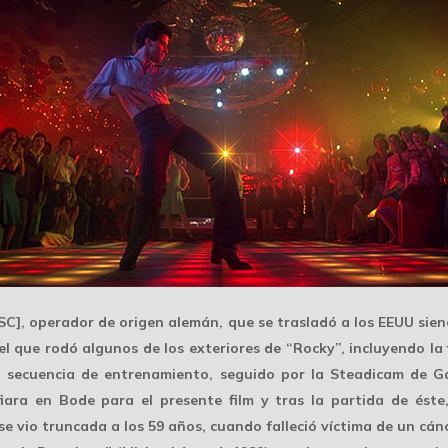
C], operador de origen alemán, que se trasladó a los EEUU sie
 el que rodó algunos de los exteriores de “Rocky”, incluyendo l
su secuencia de entrenamiento, seguido por la Steadicam de 
fiara en Bode para el presente film y tras la partida de éste
 se vio truncada a los 59 años, cuando falleció víctima de un cá