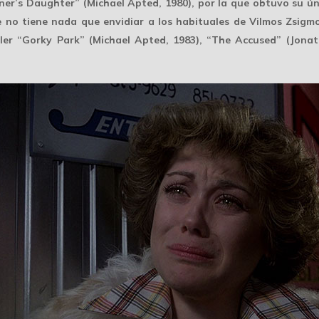
ner’s Daughter” (Michael Apted, 1980), por la que obtuvo su ú
ue no tiene nada que envidiar a los habituales de Vilmos Zsigm
riller “Gorky Park” (Michael Apted, 1983), “The Accused” (Jon