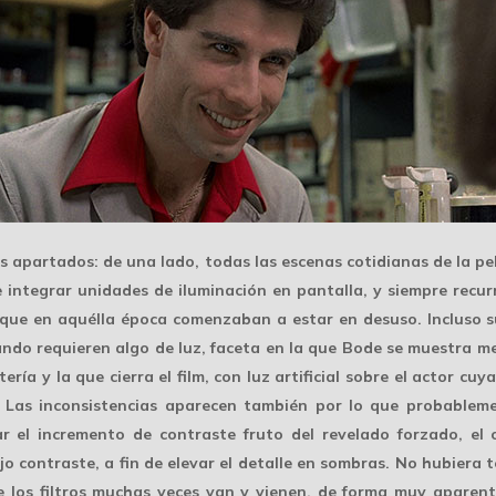
os apartados: de una lado, todas las
escenas cotidianas
de la pe
 de integrar unidades de iluminación en pantalla, y siempre recu
as que en aquélla época comenzaban a estar en desuso. Incluso
uando requieren algo de luz, faceta en la que Bode se muestra 
ría y la que cierra el film, con luz artificial sobre el actor cu
. Las
inconsistencias
aparecen también por lo que probableme
ar el incremento de contraste fruto del revelado forzado, el
bajo contraste, a fin de elevar el detalle en sombras. No hubiera
ue
los filtros
muchas veces van y vienen, de forma muy aparente,