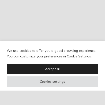
We use cookies to offer you a good browsing experience.
Cookie Policy
/
Privacy Policy
/
Legal Warning
You can customize your preferences in Cookie Settings.
Accept all
Copyright © Ignacio Aguilar
Cookies settings
Web development by
Bonzo Estudio