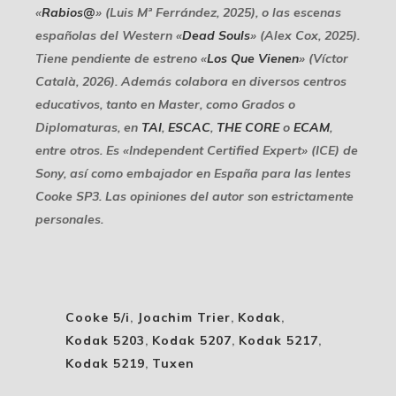
«
Rabios@
» (Luis Mª Ferrández, 2025), o las escenas
españolas del Western «
Dead Souls
» (Alex Cox, 2025).
Tiene pendiente de estreno «
Los Que Vienen
» (Víctor
Català, 2026). Además colabora en diversos centros
educativos, tanto en Master, como Grados o
Diplomaturas, en
TAI
,
ESCAC
,
THE CORE
o
ECAM
,
entre otros. Es «Independent Certified Expert» (ICE) de
Sony, así como embajador en España para las lentes
Cooke SP3. Las opiniones del autor son estrictamente
personales.
Cooke 5/i
,
Joachim Trier
,
Kodak
,
Kodak 5203
,
Kodak 5207
,
Kodak 5217
,
Kodak 5219
,
Tuxen