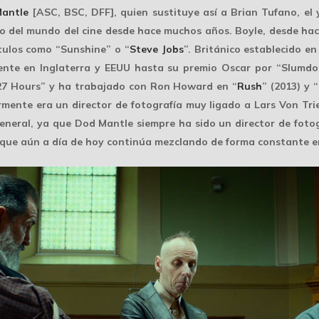
antle
[ASC, BSC, DFF], quien sustituye así a
Brian Tufano
, el
irado del mundo del cine desde hace muchos años. Boyle, desde h
ítulos como “Sunshine” o “
Steve Jobs
”. Británico establecido e
mente en
Inglaterra y EEUU
hasta su premio Oscar por “Slumdog 
127 Hours” y ha trabajado con Ron Howard en “
Rush
” (2013) y 
rmente era un director de fotografía muy ligado a
Lars Von Tri
eneral, ya que Dod Mantle siempre ha sido un director de fot
, que aún a día de hoy continúa mezclando de forma constante en