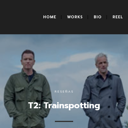
HOME
WORKS
BIO
REEL
RESEÑAS
T2: Trainspotting