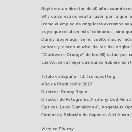
Boyle era un director de 40 años cuando rea
60 y quizá esa no sea la razón por la que la
(como el empleo de angulares extremos muy 
es ya que resulten más “calmadas”, sino 
Danny Boyle aquí se ha vuelto mucho más r
pobres y distan mucho de los del original
“Clockwork Orange” de los 90) están por c
cuenta, sería mejor que nunca hubiera exist
Título en España
: T2: Trainspotting
Año de Producción
: 2017
Director
: Danny Boyle
Director de Fotografía
: Anthony Dod Mantl
Ópticas
: Leica Summicron-C, Angenieux Opt
Formato y Relación de Aspecto
: Arri Alexa 
Vista en Blu-ray