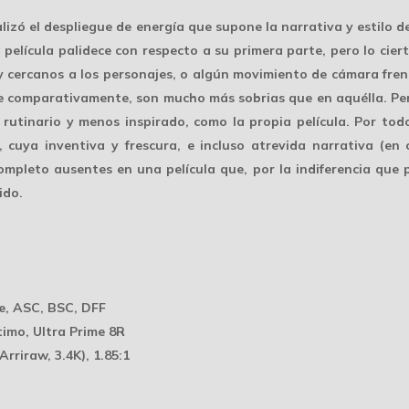
lizó el
despliegue de energía
que supone la narrativa y estilo de
 película palidece con respecto a su primera parte, pero lo cier
cercanos a los personajes, o algún movimiento de cámara frené
que comparativamente, son mucho
más sobrias
que en aquélla. Per
utinario y menos inspirado, como la propia película. Por todo 
, cuya inventiva y frescura, e incluso
atrevida narrativa
(en c
ompleto ausentes en una película que, por la indiferencia que 
ido.
e, ASC, BSC, DFF
imo, Ultra Prime 8R
(Arriraw, 3.4K), 1.85:1