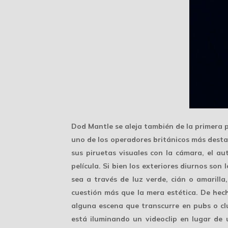
Dod Mantle
se aleja
también de la primera p
uno de los operadores británicos más destac
sus
piruetas visuales
con la cámara, el aut
película. Si bien los exteriores diurnos son
sea a través de luz verde, cián o amarill
cuestión más que la mera estética. De hecho
alguna escena que transcurre en pubs o cl
está iluminando un
videoclip
en lugar de u