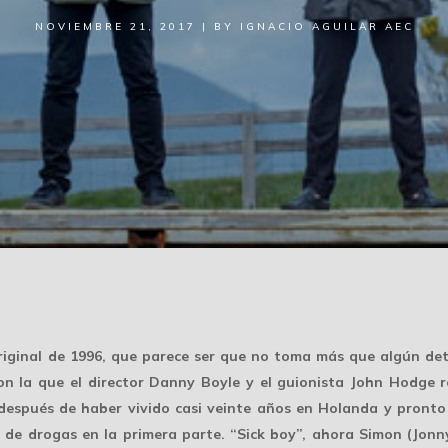
NOVIEMBRE 21, 2017
|
BY
IGNACIO AGUILAR AEC
riginal de 1996, que parece ser que no toma más que algún detal
con la que el director Danny Boyle y el guionista John Hodge 
espués de haber vivido casi veinte años en Holanda y pronto 
de drogas en la primera parte. “Sick boy”, ahora Simon (Jonny 