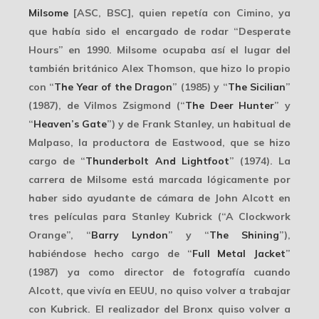
Milsome
[ASC, BSC], quien repetía con Cimino, ya
que había sido el encargado de rodar “Desperate
Hours” en 1990. Milsome ocupaba así el lugar del
también británico
Alex Thomson
, que hizo lo propio
con “
The Year of the Dragon
” (1985) y “
The Sicilian
”
(1987), de Vilmos Zsigmond (“
The Deer Hunter
” y
“
Heaven’s Gate
”) y de
Frank Stanley
, un habitual de
Malpaso, la productora de Eastwood, que se hizo
cargo de “
Thunderbolt And Lightfoot
” (1974). La
carrera de Milsome está marcada lógicamente por
haber sido ayudante de cámara de
John Alcott
en
tres películas para
Stanley Kubrick
(“A Clockwork
Orange”, “
Barry Lyndon
” y “
The Shining
”),
habiéndose hecho cargo de “
Full Metal Jacket
”
(1987) ya como director de fotografía cuando
Alcott, que vivía en EEUU, no quiso volver a trabajar
con Kubrick. El realizador del Bronx quiso volver a