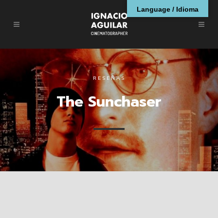
Language / Idioma
RESEÑAS
The Sunchaser