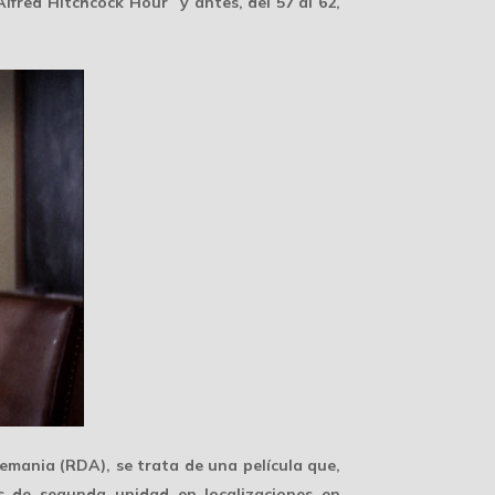
Alfred Hitchcock Hour” y antes, del 57 al 62,
mania (RDA), se trata de una película que,
os de
segunda unidad
en localizaciones en