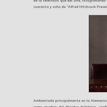
de la televisión que del cine, fotografiando
cuarenta y ocho de “Alfred Hitchcock Presen
Ambientada principalmente en la
Alemania 
como muchas del director británico, con