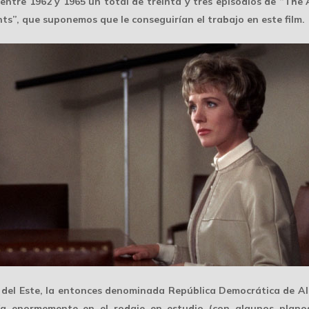
 entre 1962 y 1965 un total de treinta y tres episodios de “The 
ts”, que suponemos que le conseguirían el trabajo en este film.
del Este
, la entonces denominada República Democrática de Ale
fía enormemente en el
rodaje en estudio
(con algunos plan