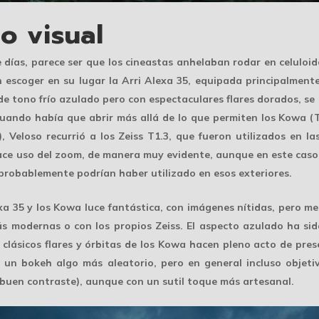
lo visual
días, parece ser que los cineastas anhelaban rodar en celuloid
n escoger en su lugar la Arri Alexa 35, equipada principalment
de tono frío azulado pero con espectaculares flares dorados, se 
; cuando había que abrir más allá de lo que permiten los Kowa 
, Veloso recurrió a los Zeiss T1.3, que fueron utilizados en 
hace uso del zoom, de manera muy evidente, aunque en este caso
robablemente podrían haber utilizado en esos exteriores.
xa 35 y los Kowa luce fantástica, con imágenes nítidas, pero m
s modernas o con los propios Zeiss. El aspecto azulado ha sido 
s clásicos flares y órbitas de los Kowa hacen pleno acto de pres
y un bokeh algo más aleatorio, pero en general incluso objet
 buen contraste), aunque con un sutil toque más artesanal.