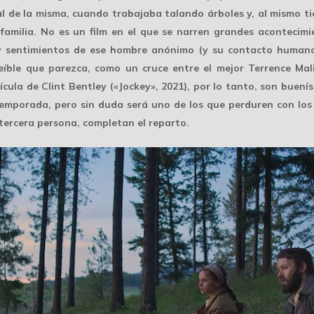
ral de la misma, cuando trabajaba talando árboles y, al mismo 
amilia. No es un film en el que se narren grandes acontecimie
y sentimientos de ese hombre anónimo (y su contacto humano 
eíble que parezca, como un cruce entre el mejor Terrence Mali
ícula de Clint Bentley («Jockey», 2021), por lo tanto, son buení
emporada, pero sin duda será uno de los que perduren con los a
tercera persona, completan el reparto.