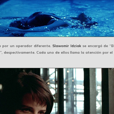
do por un operador diferente.
Slawomir Idziak
se encargó de “B
, despectivamente. Cada uno de ellos llama la atención por el