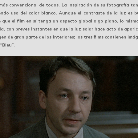
o más convencional de todos. La inspiración de su fotografía t
endo uso del color blanco. Aunque el contraste de la luz es bu
 que el film en sí tenga un aspecto global algo plano, lo mis
a, con breves instantes en que la luz solar hace acto de aparic
gen
de gran parte de los interiores; los tres films contienen im
“Bleu”.