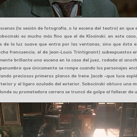
cenas (la sesión de fotografía, o la escena del teatro) en que e
Sobocinski es mucho más fino que el de Klosinski; en este caso
s de la luz suave que entra por las ventanas, sino que ésta es
ha frencuencia, el de Jean-Louis Trintignant) subexpuestos en
rmente brillante una escena en la casa del juez, rodada al ano
rte penumbra que únicamente se rompe cuando los personajes enc
ando preciosos primeros planos de Irene Jacob –que luce esplé
nterior y el ligero azulado del exterior. Sobocinski obtuvo una 
n donde su prometedora carrera se truncó de golpe al fallecer de