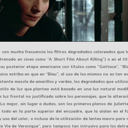
ar con mucha frecuencia los
filtros degradados coloreados
que le
strenado en cines como “A Short Film About Killing”) o en el tí
 su posterior etapa americana con títulos como “Gattaca”, “B
ásica estriba en que en “Bleu”, el uso de los mismos no es tan 
nstante mezcla de amarillos y verdes, los degradados que utili
 estilo de luz que plantea está basado en una luz natural modif
 luz frontal no justificada sobre los personajes, que la
alterac
Lo mejor, sin lugar a dudas, son los primeros planos de Juliet
todo en la parte superior del encuadre, que la aislan en el 
y uso del color, o incluso de la utilización de lentes macro para
le Vie de Veronique”, pero tampoco tan intrusivo para los detra