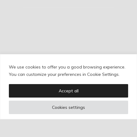
We use cookies to offer you a good browsing experience.
Cookie Policy
/
Privacy Policy
/
Legal Warning
You can customize your preferences in Cookie Settings.
Accept all
Copyright © Ignacio Aguilar
Cookies settings
Web development by
Bonzo Estudio