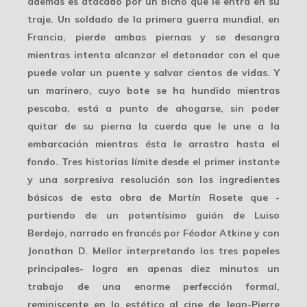
además es atacado por un bicho que le entra en su
traje. Un soldado de la primera guerra mundial, en
Francia, pierde ambas piernas y se desangra
mientras intenta alcanzar el detonador con el que
puede volar un puente y salvar cientos de vidas. Y
un marinero, cuyo bote se ha hundido mientras
pescaba, está a punto de ahogarse, sin poder
quitar de su pierna la cuerda que le une a la
embarcación mientras ésta le arrastra hasta el
fondo. Tres historias límite desde el primer instante
y una sorpresiva resolución son los ingredientes
básicos de esta obra de Martín Rosete que -
partiendo de un potentísimo guión de Luiso
Berdejo, narrado en francés por Féodor Atkine y con
Jonathan D. Mellor interpretando los tres papeles
principales- logra en apenas diez minutos un
trabajo de una enorme perfección formal,
reminiscente en lo estético al cine de Jean-Pierre