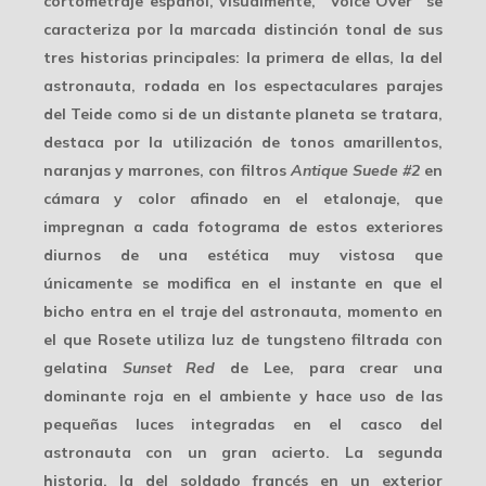
cortometraje español, visualmente, “Voice Over” se
caracteriza por la marcada
distinción tonal
de sus
tres historias principales: la primera de ellas, la del
astronauta
, rodada en los espectaculares parajes
del Teide como si de un distante planeta se tratara,
destaca por la utilización de tonos amarillentos,
naranjas y marrones, con filtros
Antique Suede #2
en
cámara y color afinado en el etalonaje, que
impregnan a cada fotograma de estos exteriores
diurnos de una estética muy vistosa que
únicamente se modifica en el instante en que el
bicho entra en el traje del astronauta, momento en
el que Rosete utiliza luz de tungsteno filtrada con
gelatina
Sunset Red
de Lee, para crear una
dominante roja en el ambiente y hace uso de las
pequeñas luces integradas en el casco del
astronauta con un gran acierto. La segunda
historia, la del
soldado francés
en un exterior