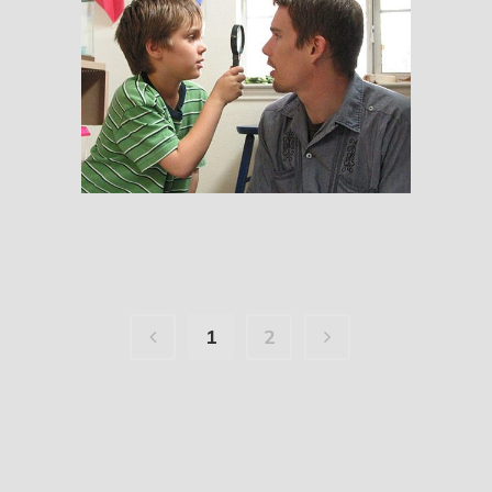
Boyhood
RESEÑAS
1
2