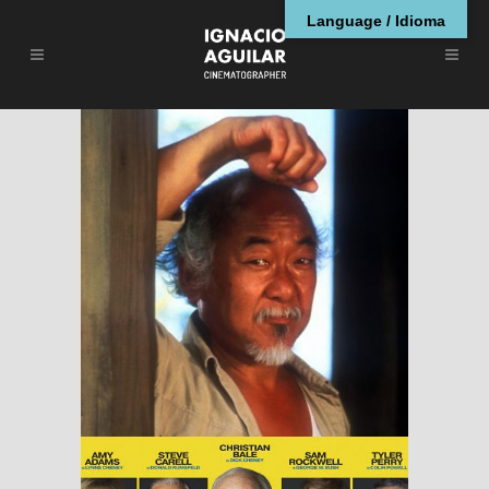
Language / Idioma
The Karate Kid, Part
II
RESEÑAS