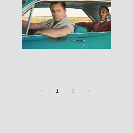
Green Book
RESEÑAS
1
2