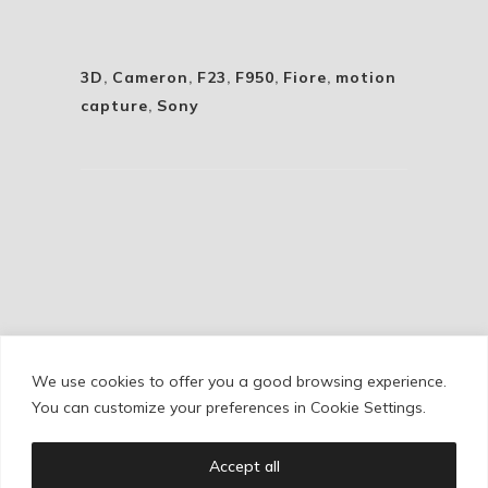
3D
,
Cameron
,
F23
,
F950
,
Fiore
,
motion
capture
,
Sony
We use cookies to offer you a good browsing experience.
Cookie Policy
/
Privacy Policy
/
Legal Warning
You can customize your preferences in Cookie Settings.
Accept all
Copyright © Ignacio Aguilar