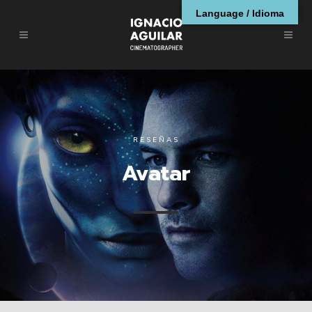
Language / Idioma
RESEÑAS
Avatar