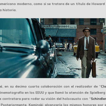
o americano moderno, como si se tratara de un título de Howard
a historia.
ki
, en su decimo cuarta colaboración con el realizador de “
Cl
inematografía en los EEUU y que llamó la atención de Spielberg
e contratara para rodar su visión del holocausto con “
Schindler
 Posteriormente, Kaminski alcanzaría los mismos honores por s