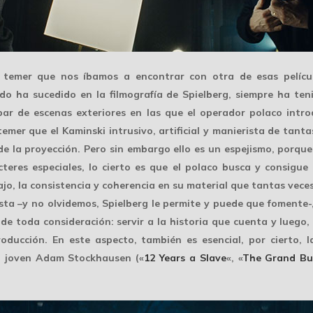
n temer que nos íbamos a encontrar con otra de esas pelícu
do ha sucedido en la filmografía de Spielberg, siempre ha ten
 par de escenas exteriores en las que el operador polaco intr
emer que el Kaminski intrusivo, artificial y manierista de tanta
e la proyección. Pero sin embargo ello es un espejismo, porqu
eres especiales, lo cierto es que el polaco busca y consigue
jo, la consistencia y coherencia en su material que tantas veces
usta –y no olvidemos, Spielberg le permite y puede que fomente-
de toda consideración: servir a la historia que cuenta y luego
ducción. En este aspecto, también es esencial, por cierto, l
l joven
Adam Stockhausen
(«
12 Years a Slave
«, «
The Grand Bu