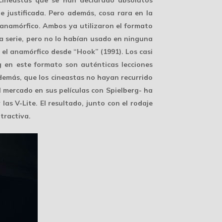
cineastas que se han declarado absolutos
e justificada. Pero además, cosa rara en la
anamórfico
. Ambos ya utilizaron el formato
la serie, pero no lo habían usado en ninguna
 el anamórfico desde “Hook” (1991). Los casi
g en este formato son auténticas lecciones
además, que los cineastas no hayan recurrido
l mercado en sus películas con Spielberg- ha
 las V-Lite. El resultado, junto con el rodaje
tractiva.