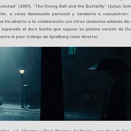
mistad” (1997), “The Diving Bell and the Butterfly” (Julian Sch
ular, a veces demasiado personal y tendente a «secuestrar» l
se ha abierto a la
colaboración
con otros cineastas además de c
er superado el duro bache que supuso su
pésima versión
de Dou
ente el peor trabajo de Spielberg como director.