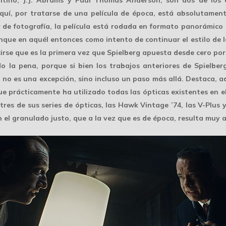
ntino, J.J. Abrams y Paul Thomas Anderson, son dos de los 
aquí, por tratarse de una película de época, está absolutament
 de fotografía, la película está rodada en
formato panorámico 
nque en aquél entonces como intento de continuar el estilo de 
cirse que es la primera vez que Spielberg
apuesta desde cero
por
do la pena, porque si bien los trabajos anteriores de Spielber
 no es una excepción, sino incluso un paso más allá. Destaca, 
e prácticamente ha utilizado todas las ópticas existentes en e
tres de sus series de ópticas, las Hawk Vintage ’74, las V-Plus y
 el granulado justo, que a la vez que es de época, resulta muy a