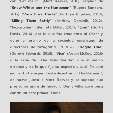
con “Let me In” (Matt Reeves, 2010), seguida de
“
Snow White and the Huntsman
” (Rupert Sanders,
2012), “
Zero Dark Thirty
” (Kathryn Bigelow, 2012),
“
Killing Them Softly
” (Andrew Dominik, 2012),
“Foxcatcher” (Bennett Miller, 2014), “
Lion
” (Garth
Davis, 2016) -por la que fue candidato al Oscar y
ganó el premio de la sociedad americana de
directores de fotografía, la ASC-, “
Rogue One
”
(Gareth Edwards, 2016), “
Vice
” (Adam McKay, 2018)
o la serie de “The Mandalorian”, que él mismo
arrancó y de la que fijó su aspecto visual. En este
momento tiene pendiente de estreno “The Batman”,
de nuevo junto a
Matt Reeves
y se supone que
pronto se unirá de nuevo a Denis Villeneuve para
continuar este primer “Dune”.