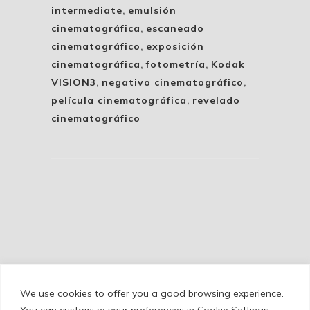
intermediate
,
emulsión
cinematográfica
,
escaneado
cinematográfico
,
exposición
cinematográfica
,
fotometría
,
Kodak
VISION3
,
negativo cinematográfico
,
película cinematográfica
,
revelado
cinematográfico
We use cookies to offer you a good browsing experience.
Cookie Policy
/
Privacy Policy
/
Legal Warning
You can customize your preferences in Cookie Settings.