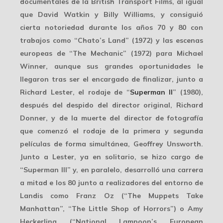
documentales de la
British Transport Films
, al igual
que David Watkin y Billy Williams, y consiguió
cierta notoriedad durante los años 70 y 80 con
trabajos como “Chato’s Land” (1972) y las escenas
europeas de “The Mechanic” (1972) para
Michael
Winner
, aunque sus grandes oportunidades le
llegaron tras ser el encargado de finalizar, junto a
Richard Lester, el rodaje de “
Superman II
” (1980),
después del despido del director original, Richard
Donner, y de la muerte del director de fotografía
que comenzó el rodaje de la primera y segunda
películas de forma simultánea,
Geoffrey Unsworth
.
Junto a Lester, ya en solitario, se hizo cargo de
“Superman III” y, en paralelo, desarrolló una carrera
a mitad e los 80 junto a realizadores del entorno de
Landis como
Franz Oz
(“The Muppets Take
Manhattan”, “The Little Shop of Horrors”) o Amy
Heckerling (“National Lampoon’s European