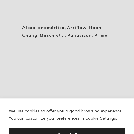
Alexa
,
anamórfico
,
ArriRaw
,
Hoon-
Chung
,
Muschietti
,
Panavison
,
Primo
We use cookies to offer you a good browsing experience.
Cookie Policy
/
Privacy Policy
/
Legal Warning
You can customize your preferences in Cookie Settings.