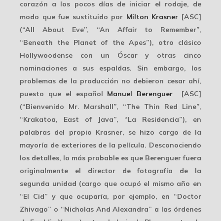
corazón a los pocos días de iniciar el rodaje, de
modo que fue sustituido por
Milton Krasner
[ASC]
(“
All About Eve
”, “
An Affair to Remember
”,
“
Beneath the Planet of the Apes
”), otro clásico
Hollywoodense con un Óscar y otras cinco
nominaciones a sus espaldas. Sin embargo, los
problemas de la producción no debieron cesar ahí,
puesto que el español
Manuel Berenguer
[ASC]
(“
Bienvenido Mr. Marshall
”, “
The Thin Red Line
”,
“
Krakatoa, East of Java
”, “
La Residencia
”), en
palabras del propio Krasner, se hizo cargo de la
mayoría de exteriores de la película. Desconociendo
los detalles, lo más probable es que Berenguer fuera
originalmente el director de fotografía de la
segunda unidad (cargo que ocupó el mismo año en
“
El Cid
” y que ocuparía, por ejemplo, en “
Doctor
Zhivago
” o “
Nicholas And Alexandra
” a las órdenes