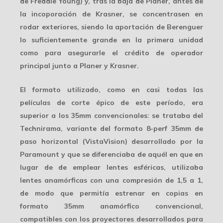
de Freddie Young) y, tras la baja de Planer, antes de
la incoporación de Krasner, se concentrasen en
rodar exteriores, siendo la aportación de Berenguer
lo suficientemente grande en la primera unidad
como para asegurarle el crédito de operador
principal junto a Planer y Krasner.
El formato utilizado, como en casi todas las
películas de corte épico de este período, era
superior a los 35mm convencionales: se trataba del
Technirama
, variante del formato 8-perf 35mm de
paso horizontal (VistaVision) desarrollado por la
Paramount y que se diferenciaba de aquél en que en
lugar de de emplear lentes esféricas, utilizaba
lentes anamórficas con una compresión de 1,5 a 1,
de modo que permitía estrenar en copias en
formato 35mm anamórfico convencional,
compatibles con los proyectores desarrollados para