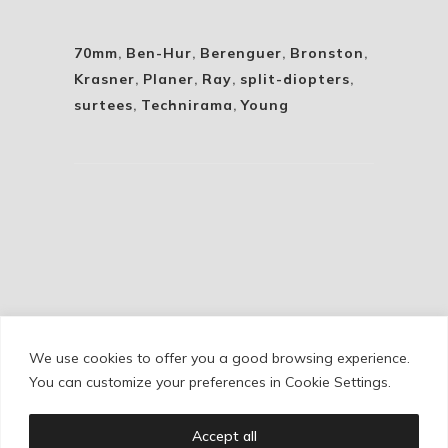
70mm
,
Ben-Hur
,
Berenguer
,
Bronston
,
Krasner
,
Planer
,
Ray
,
split-diopters
,
surtees
,
Technirama
,
Young
We use cookies to offer you a good browsing experience.
Cookie Policy
/
Privacy Policy
/
Legal Warning
You can customize your preferences in Cookie Settings.
Accept all