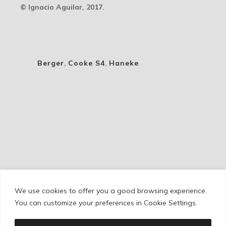
© Ignacio Aguilar, 2017.
Berger
,
Cooke S4
,
Haneke
We use cookies to offer you a good browsing experience.
Cookie Policy
/
Privacy Policy
/
Legal Warning
You can customize your preferences in Cookie Settings.