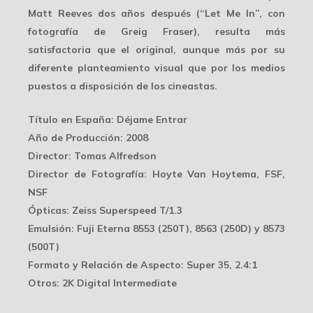
Matt Reeves
dos años después (“Let Me In”, con
fotografía de Greig Fraser), resulta más
satisfactoria que el original, aunque más por su
diferente planteamiento visual que por los medios
puestos a disposición de los cineastas.
Título en España:
Déjame Entrar
Año de Producción:
2008
Director:
Tomas Alfredson
Director de Fotografía:
Hoyte Van Hoytema, FSF,
NSF
Ópticas:
Zeiss Superspeed T/1.3
Emulsión:
Fuji Eterna 8553 (250T), 8563 (250D) y 8573
(500T)
Formato y Relación de Aspecto:
Super 35, 2.4:1
Otros:
2K Digital Intermediate