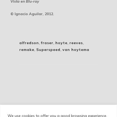
Vista en Blu-ray
© Ignacio Aguilar, 2012.
alfredson
,
fraser
,
hoyte
,
reeves
,
remake
,
Superspeed
,
van hoytema
We use cookies to offer you a good browsing experience.