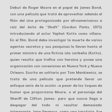
Debut de Roger Moore en el papel de James Bond,
con una película que trató de aprovechar además el
filón del cine protagonizado por afroamericanos a
raíz del éxito de “Shaft” (Gordon Parks, 1971)
introduciendo al actor Yaphet Kotto como villano.
En el film, Bond debe investigar la muerte de varios
agentes secretos y sus pesquisas le llevan hasta el
primer ministro de una ficticia isla caribeña (Kotto),
quien resulta que trafica con heroína y posee una
organización con conexiones en Nueva York y Nueva
Orleans. Escrita en solitario por Tom Mankiewicz, se
trata de una película que pretende llevar un
enfoque serio de la acción –a pesar de los toques de
humor que proporciona Moore, o el personaje del
Sheriff de Clifton James- pero que nunca llega a
despegar del todo ni resultar demasiado
interesante. Jane Seymour, como una tarotista, fue