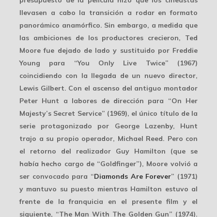
presupuesto de la película hizo que los cineastas
llevasen a cabo la transición a rodar en formato
panorámico anamórfico. Sin embargo, a medida que
las ambiciones de los productores crecieron, Ted
Moore fue dejado de lado y sustituido por
Freddie
Young
para “You Only Live Twice” (1967)
coincidiendo con la llegada de un nuevo director,
Lewis Gilbert. Con el ascenso del antiguo montador
Peter Hunt a labores de dirección para “On Her
Majesty’s Secret Service” (1969), el único título de la
serie protagonizado por George Lazenby, Hunt
trajo a su propio operador, Michael Reed. Pero con
el retorno del realizador
Guy Hamilton
(que se
había hecho cargo de “Goldfinger”), Moore volvió a
ser convocado para “
Diamonds Are Forever
” (1971)
y mantuvo su puesto mientras Hamilton estuvo al
frente de la franquicia en el presente film y el
siguiente, “The Man With The Golden Gun” (1974).