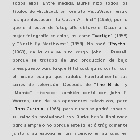
todos ellos. Entre medias, Burks hizo todos los
títulos de Hitchcock en formato
VistaVision
, entre
los que destacan “To Catch A Thief” (1955), por la
que el director de fotografía obtuvo el
Oscar a la
mejor fotografía en color
, así como “
Vertigo
” (1958)
y “North By Northwest” (1959). No rodó “
Psycho
”
(1960), de la que se hizo cargo John L. Russell,
porque se trataba de una producción de bajo
presupuesto para la que Hitchcock quiso contar con
el mismo equipo que rodaba habitualmente sus
series de televisión. Después de “
The Birds
” y
“Marnie”, Hitchcock también contó con
John F.
Warren
, uno de sus operadores televisivos, para
“
Torn Curtain
” (1966), pero nunca se podrá saber si
su relación profesional con Burks había finalizado
para siempre o no porque éste falleció trágicamente
junto a su esposa en un
incendio
en su casa en