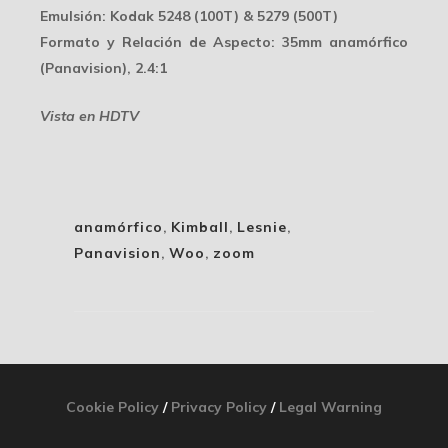
Emulsión
: Kodak 5248 (100T) & 5279 (500T)
Formato y Relación de Aspecto
: 35mm anamórfico
(Panavision), 2.4:1
Vista en HDTV
anamórfico
,
Kimball
,
Lesnie
,
Panavision
,
Woo
,
zoom
Cookie Policy
/
Privacy Policy
/
Legal Warning