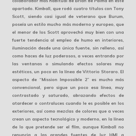
colaborador más habitual de
Brian de Palma
en este
apartado. Kimball, que rodó cuatro títulos con Tony
Scott, siendo casi igual de veterano que Burum,
poseía un estilo mucho más moderno y europeo, que
el menor de los Scott aprovechó muy bien con una
fuerte tendencia al empleo de humo en interiores,
iluminación desde una única fuente, sin relleno, así
como haces de luz poderosos, a veces entrando por
las ventanas o simulando efectos solares muy
estéticos, un poco en la línea de
Vittorio Storaro
. El
aspecto de “Mission Impossible 2” es mucho más
convencional, pero sigue un poco esa línea, muy
contrastado y saturado, abrazando efectos de
atardecer o contraluces cuando le es posible en los
exteriores, así como mezclas de colores que a veces
crean un
aspecto tecnológico y moderno
, en la línea
de lo que pretende ser el film, aunque Kimball no
renuncia a las grandes fuentes de luz HMI a