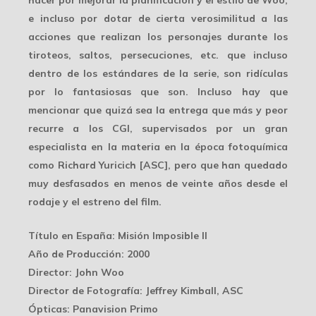
hacer por mejorar la planificación y el estilo de Woo,
e incluso por dotar de cierta verosimilitud a las
acciones que realizan los personajes durante los
tiroteos, saltos, persecuciones, etc. que incluso
dentro de los estándares de la serie, son ridículas
por lo fantasiosas que son. Incluso hay que
mencionar que quizá sea la entrega que más y
peor
recurre a los CGI
, supervisados por un gran
especialista en la materia en la época fotoquímica
como Richard Yuricich [ASC], pero que han quedado
muy desfasados en menos de veinte años desde el
rodaje y el estreno del film.
Título en España
: Misión Imposible II
Año de Producción
: 2000
Director
: John Woo
Director de Fotografía
: Jeffrey Kimball, ASC
Ópticas
: Panavision Primo