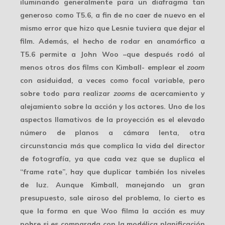
iluminando generalmente para un diafragma tan
generoso como
T5.6
, a fin de no caer de nuevo en el
mismo error que hizo que Lesnie tuviera que dejar el
film. Además, el hecho de rodar en anamórfico a
T5.6 permite a John Woo –que después rodó al
menos otros dos films con Kimball- emplear el
zoom
con asiduidad, a veces como focal variable, pero
sobre todo para realizar
zooms
de acercamiento y
alejamiento sobre la acción y los actores. Uno de los
aspectos llamativos de la proyección es el elevado
número de
planos a cámara lenta
, otra
circunstancia más que complica la vida del director
de fotografía, ya que cada vez que se duplica el
“frame rate”, hay que duplicar también los niveles
de luz. Aunque Kimball, manejando un gran
presupuesto, sale airoso del problema, lo cierto es
que la forma en que Woo filma la acción es
muy
pobre
si es comparada con la modélica planificación