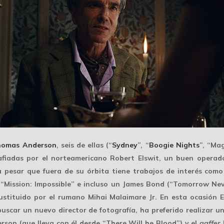
homas Anderson
, seis de ellas (“
Sydney
”, “
Boogie Nights
”, “Ma
afiadas por el norteamericano Robert Elswit, un buen operad
 pesar que fuera de su órbita tiene trabajos de interés como
 “Mission: Impossible” e incluso un James Bond (“Tomorrow Never
sustituido por el rumano
Mihai Malaimare Jr.
En esta ocasión E
buscar un nuevo director de fotografía, ha preferido realizar 
erson
(que lleva con él desde “There Will be Blood”) y el
gaffer