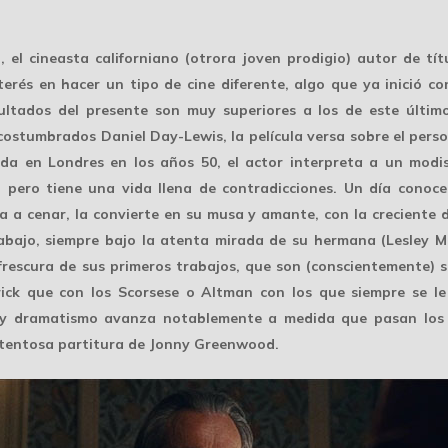
el cineasta californiano (otrora joven prodigio) autor de t
terés en hacer un tipo de cine diferente, algo que ya inició c
ultados del presente son muy superiores a los de este últim
ostumbrados Daniel Day-Lewis, la película versa sobre el perso
da en Londres en los años 50, el actor interpreta a un mod
a, pero tiene una vida llena de contradicciones. Un día conoc
la a cenar, la convierte en su musa y amante, con la creciente 
abajo, siempre bajo la atenta mirada de su hermana (Lesley 
 frescura de sus primeros trabajos, que son (conscientemente) 
ck que con los Scorsese o Altman con los que siempre se le 
s y dramatismo avanza notablemente a medida que pasan los m
ortentosa partitura de Jonny Greenwood.