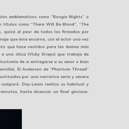
ítulos emblemáticos como “Boogie Nights” o
on títulos como “There Will Be Blood”, “The
o, quizá el peor de todos los firmados por
naje que éste encarna, con el actor una vez
isto que hace vestidos para las damas más
e a una chica (Vicky Krieps) que trabaja de
dicotomía de si entregarse a su amor o bien
Manville). El Anderson de “Phantom Thread”
sustituidos por una narrativa seria y severa
comparó. Day-Lewis realiza su habitual y
inutos, hasta alcanzar un final glorioso,