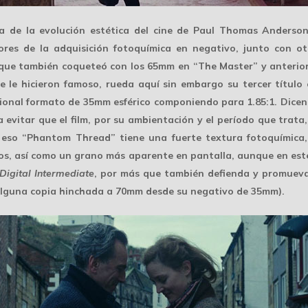
ia de la
evolución estética
del cine de Paul Thomas Anderson
ores de la
adquisición fotoquímica
en negativo, junto con ot
que también coqueteó con los 65mm en “The Master” y anterior
ue le hicieron famoso, rueda aquí sin embargo su tercer título
ional formato de
35mm esférico
componiendo para
1.85:1
. Dice
 evitar que el film, por su ambientación y el período que trata
Por eso “Phantom Thread” tiene una
fuerte textura
fotoquímica,
os, así como un grano más aparente en pantalla, aunque en este
Digital Intermediate
, por más que también defienda y promuev
lguna copia hinchada a 70mm desde su negativo de 35mm).