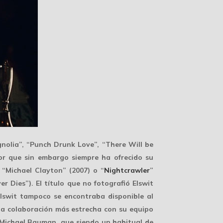
gnolia”, “Punch Drunk Love”, “There Will be
or que sin embargo siempre ha ofrecido su
 “Michael Clayton” (2007) o “
Nightcrawler
”
 Dies”). El título que no fotografió Elswit
lswit tampoco se encontraba disponible al
una colaboración más estrecha con su equipo
Michael Bauman
, que siendo un habitual de