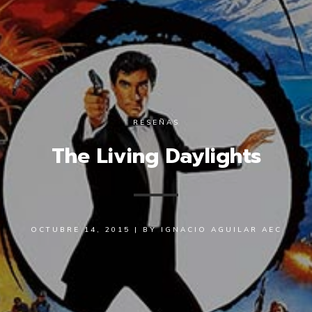
RESEÑAS
The Living Daylights
OCTUBRE 14, 2015
|
BY
IGNACIO AGUILAR AEC