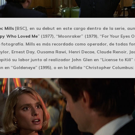
c Mills
[BSC], en su debut en este cargo dentro de la serie, a
Spy Who Loved Me
” (1977), “Moonraker” (1979), “For Your Eyes O
e fotografía. Mills es más recordado como
operador
, de todas fo
aylor, Ernest Day, Ousama Rawi, Henri Decae, Claude Renoir, Jac
itió su labor junto al realizador John Glen en “License to Kill” 
an en “Goldeneye” (1995), o en la fallida “Christopher Columbus: