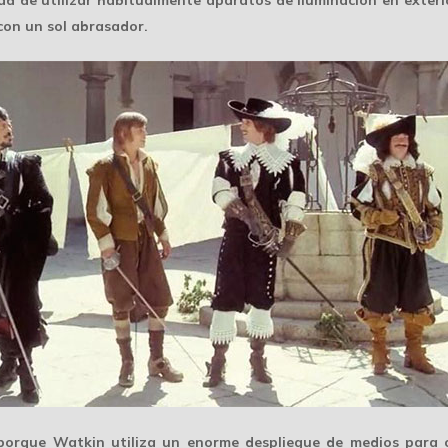
on un sol abrasador.
 porque Watkin utiliza un enorme despliegue de medios para 