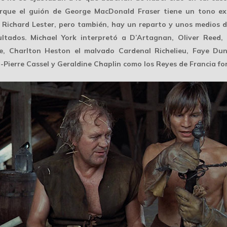
porque el guión de George MacDonald Fraser tiene un tono ex
 Richard Lester, pero también, hay un reparto y unos medios d
ltados. Michael York interpretó a D’Artagnan, Oliver Reed,
e, Charlton Heston el malvado Cardenal Richelieu, Faye Du
-Pierre Cassel y Geraldine Chaplin como los Reyes de Francia fo