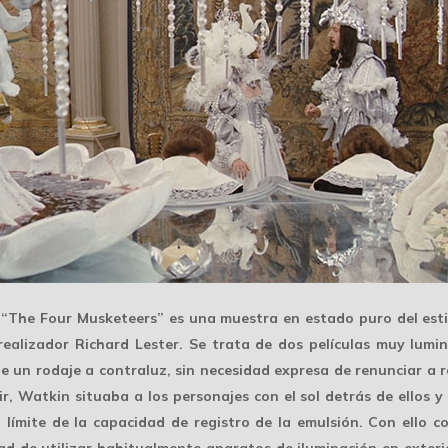
y “The Four Musketeers” es una muestra en estado puro del
est
ealizador Richard Lester. Se trata de dos películas muy lumi
 un rodaje a contraluz, sin necesidad expresa de renunciar a r
ir, Watkin situaba a los personajes con el sol detrás de ellos 
l límite de la capacidad de registro de la emulsión. Con ello
d de utilizar habitualmente aparatos de iluminación en exterior