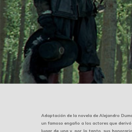
Adaptación de la novela de Alejandro Duma
un famoso engaño a los actores que derivó 
lugar de una y, por lo tanto, sus honorari