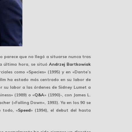
o parece que no llegó a situarse nunca tras
a última hora, se situó
Andrzej Bartkowiak
ciales como «Species» (1995) y en «Dante’s
 film ha estado más centrado en su labor de
r su labor a las órdenes de
Sidney Lumet
a
iness» (1989) o «
Q&A
» (1990)-, con
James L.
acher
(«Falling Down», 1993). Ya en los 90 se
e todo, «
Speed
» (1994), el debut del hasta
ue normalmente ha sido siempre un director