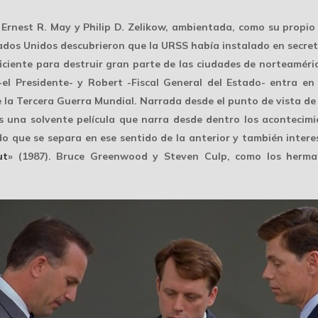
Ernest R. May y Philip D. Zelikow, ambientada, como su propio t
ados Unidos descubrieron que la URSS había instalado en secreto
ficiente para destruir gran parte de las ciudades de norteaméri
el Presidente- y Robert -Fiscal General del Estado- entra e
e la Tercera Guerra Mundial. Narrada desde el punto de vista de 
es una solvente película que narra desde dentro los acontecim
do que se separa en ese sentido de la anterior y también inter
ut
» (1987). Bruce Greenwood y Steven Culp, como los herma