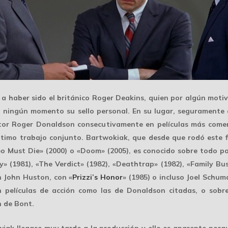
 a haber sido el británico
Roger Deakins
, quien por algún motiv
n ningún momento su sello personal. En su lugar, seguramente 
ctor Roger Donaldson consecutivamente en películas más comer
 último trabajo conjunto. Bartwokiak, que desde que rodó este
Must Die» (2000) o «Doom» (2005), es conocido sobre todo po
ty» (1981), «The Verdict» (1982), «Deathtrap» (1982), «Family Bus
n John Huston, con «
Prizzi’s Honor
» (1985) o incluso
Joel Schum
n películas de acción como las de Donaldson citadas, o sobr
n de Bont
.
wiak
llegase muy tarde
a la producción y ello es aparente porq