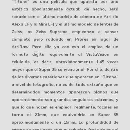
“Titane” es una película que apuesta por una
estética absolutamente actual
; de hecho, está
rodada con el último modelo de cámara de Arri (la
Alexa LF y la
Mini LF
) y el último modelo de lentes de
Zeiss, los
Zeiss Supreme
, empleando el sensor
completo pero rodando en Prores en lugar de
ArriRaw. Pero ello ya conlleva el empleo de un
formato digital equivalente al VistaVision en
celuloide, es decir, aproximadamente 1,45 veces
mayor que el Super 35 convencional. Por ello, dentro
de las diversas cuestiones que aparecen en “Titane”
a nivel de fotografía, no es del todo extraño que en
determinados momentos aparezcan planos que
aparentemente son
grandes angulares extremos
, y
que lo que hacen es emplear, realmente, focales en
torno al 21mm, que equivaldría en Super 35
aproximadamente a un 15mm. La profundidad de
campo en ocasiones es muy reducida, fruto de que el