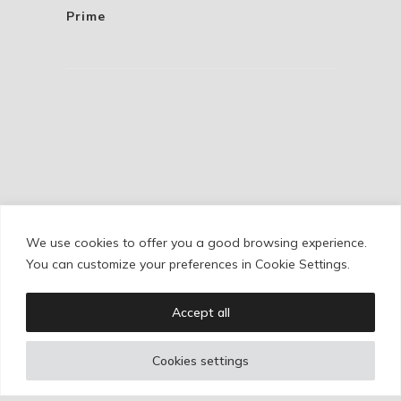
Prime
We use cookies to offer you a good browsing experience.
Cookie Policy
/
Privacy Policy
/
Legal Warning
You can customize your preferences in Cookie Settings.
Accept all
Copyright © Ignacio Aguilar
Cookies settings
Web development by
Bonzo Estudio