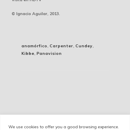
© Ignacio Aguilar, 2013.
anamórfico
,
Carpenter
,
Cundey
,
Kibbe
,
Panavision
We use cookies to offer you a good browsing experience.
Cookie Policy
/
Privacy Policy
/
Legal Warning