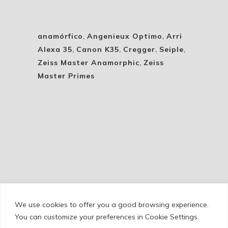
anamórfico
,
Angenieux Optimo
,
Arri
Alexa 35
,
Canon K35
,
Cregger
,
Seiple
,
Zeiss Master Anamorphic
,
Zeiss
Master Primes
We use cookies to offer you a good browsing experience.
Cookie Policy
/
Privacy Policy
/
Legal Warning
You can customize your preferences in Cookie Settings.