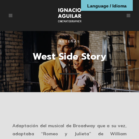
Language / Idioma
RESEÑAS
West Side Story
Adaptación del musical de Broadway que a su vez,
adaptaba “Romeo y Julieta” de William