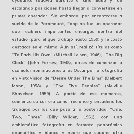
ayudante todavía durante el cine mudo y fue
escalando posiciones hasta llegar a convertirse en
primer operador. Sin embargo, por encontrarse a
sueldo de la
Paramount
, Fapp no fue un operador
que recibiera importantes encargos dentro del
estudio (para el que trabajó hasta 1959) y le costó
destacar en el mismo. Aún así, realizó títulos como
“To Each His Own” (Mitchell Leisen, 1946), “The Big
Clock” (John Farrow, 1948), antes de comenzar a
acumular
nominaciones a los Oscar
por la fotografía
en VistaVision de “Desire Under The Elms” (Delbert
Mann, 1958) y “The Five Pennies” (Melville
Shavelson, 1959). A partir de ese momento,
comienza su carrera como freelance y encadena los
trabajos por los que pasa a la posteridad: “One,
Two, Three” (Billy Wilder, 1961), con una
emblemática fotografía en formato panorámico
anamórfico y blanco y negro que supone otra