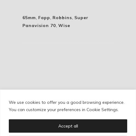
65mm
,
Fapp
,
Robbins
,
Super
Panavision 70
,
Wise
We use cookies to offer you a good browsing experience.
Cookie Policy
/
Privacy Policy
/
Legal Warning
You can customize your preferences in Cookie Settings.
Accept all
Copyright © Ignacio Aguilar