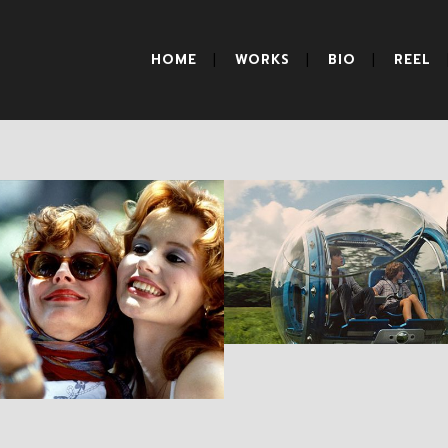
HOME
WORKS
BIO
REEL
Thelma & Louise
Jurassic World
RESEÑAS
RESEÑAS