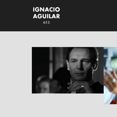
Schindler’s List
RESEÑAS