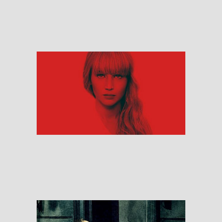
RESEÑAS
Red Sparrow
RESEÑAS