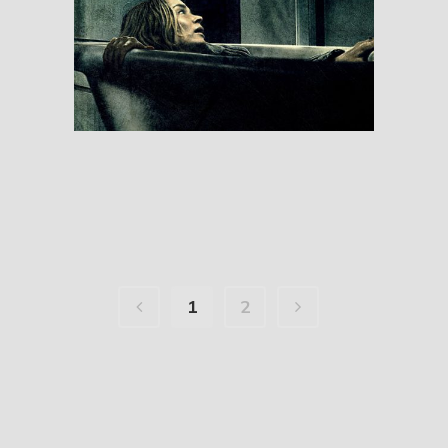
A Quiet Place
RESEÑAS
1
2