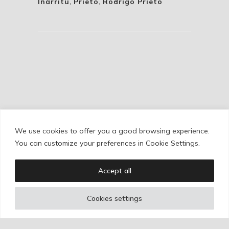
Iñárritu
,
Prieto
,
Rodrigo Prieto
We use cookies to offer you a good browsing experience.
Cookie Policy
/
Privacy Policy
/
Legal Warning
You can customize your preferences in Cookie Settings.
Accept all
Copyright © Ignacio Aguilar
Cookies settings
Web development by
Bonzo Estudio