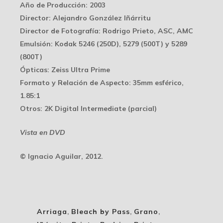
Año de Producción:
2003
Director:
Alejandro González Iñárritu
Director de Fotografía:
Rodrigo Prieto, ASC, AMC
Emulsión:
Kodak 5246 (250D), 5279 (500T) y 5289
(800T)
Ópticas:
Zeiss Ultra Prime
Formato y Relación de Aspecto:
35mm esférico,
1.85:1
Otros:
2K Digital Intermediate (parcial)
Vista en DVD
© Ignacio Aguilar, 2012.
Arriaga
,
Bleach by Pass
,
Grano
,