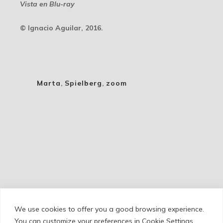
Vista en Blu-ray
© Ignacio Aguilar, 2016.
Marta
,
Spielberg
,
zoom
We use cookies to offer you a good browsing experience.
Cookie Policy
/
Privacy Policy
/
Legal Warning
You can customize your preferences in Cookie Settings.