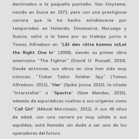
destinados a la pequeña pantalla. Van Hoytema,
nacido en Suiza en 1971, pero con una
prestigiosa
carrera
que le ha hecho establecerse por
temporadas en Holanda, Dinamarca, Noruega y
Suecia, saltó a la fama por su trabajo junto a
Tomas Alfredson en “
Låt den rätte komma in/Let
the Right One In
” (2008), siendo su primer obra
americana “The Fighter” (David O. Russell, 2010).
Desde entonces, sus obras en cine han sido muy
icónicas: “Tinker Tailor Soldier Spy” (Tomas
Alfredson, 2011), “
Her
” (Spike Jonze, 2013), la citada
“Interstellar” o “
Spectre
” (Sam Mendes, 2015),
además de esporádicas vueltas a sus
orígenes
como
“
Call Girl
” (Mikael Marcimain, 2012). A sus 46 años
de edad, con una carrera ya muy sólida a sus
espaldas, está llamado sin duda a ser uno de los
operadores del futuro
.