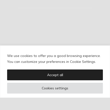
We use cookies to offer you a good browsing experience.
Cookie Policy
/
Privacy Policy
/
Legal Warning
You can customize your preferences in Cookie Settings.
Accept all
Copyright © Ignacio Aguilar
Cookies settings
Web development by
Bonzo Estudio