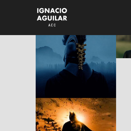
The Odyssey (La
Odisea, 2026) –
Fotografía de
Hoyte Van
Hoytema, ASC
RESEÑAS
Batman Begins