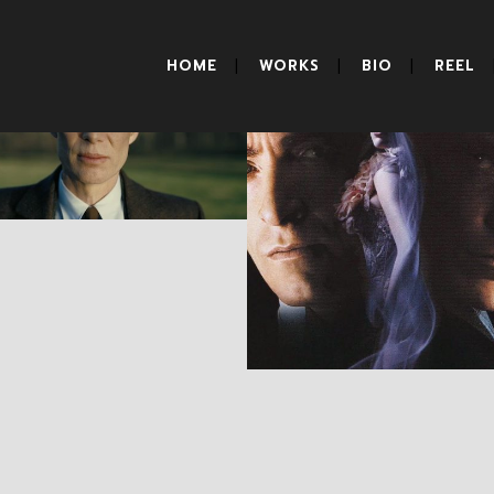
HOME
WORKS
BIO
REEL
Oppenheimer
The Prestige
RESEÑAS
RESEÑAS