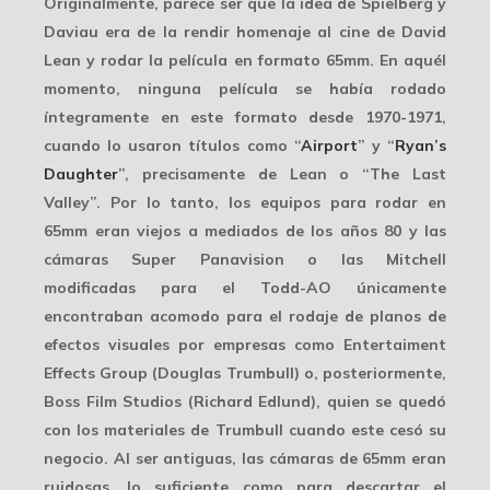
Originalmente, parece ser que la idea de Spielberg y
Daviau era de la rendir homenaje al cine de
David
Lean
y rodar la película en formato 65mm. En aquél
momento, ninguna película se había rodado
íntegramente en este formato desde 1970-1971,
cuando lo usaron títulos como “
Airport
” y “
Ryan’s
Daughter
”, precisamente de Lean o “The Last
Valley”. Por lo tanto, los equipos para rodar en
65mm eran viejos a mediados de los años 80 y las
cámaras Super Panavision o las Mitchell
modificadas para el Todd-AO únicamente
encontraban acomodo para el rodaje de planos de
efectos visuales por empresas como Entertaiment
Effects Group (Douglas Trumbull) o, posteriormente,
Boss Film Studios (Richard Edlund), quien se quedó
con los materiales de Trumbull cuando este cesó su
negocio. Al ser antiguas, las cámaras de
65mm
eran
ruidosas, lo suficiente como para descartar el