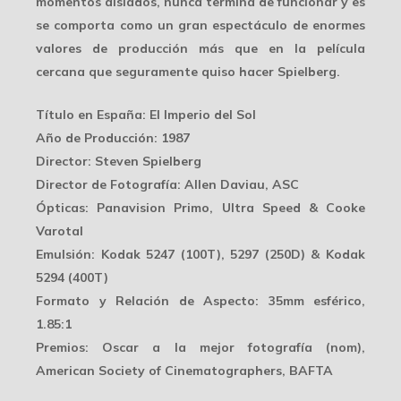
momentos aislados, nunca termina de funcionar y es
se comporta como un gran espectáculo de
enormes
valores
de producción más que en la película
cercana que seguramente quiso hacer Spielberg.
Título en España
: El Imperio del Sol
Año de Producción
: 1987
Director
: Steven Spielberg
Director de Fotografía
: Allen Daviau, ASC
Ópticas
: Panavision Primo, Ultra Speed & Cooke
Varotal
Emulsión
: Kodak 5247 (100T), 5297 (250D) & Kodak
5294 (400T)
Formato y Relación de Aspecto
: 35mm esférico,
1.85:1
Premios
: Oscar a la mejor fotografía (nom),
American Society of Cinematographers, BAFTA