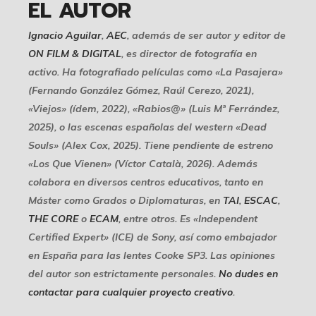
EL AUTOR
Ignacio Aguilar
,
AEC
, además de ser autor y editor de
ON FILM & DIGITAL
, es director de fotografía en
activo. Ha fotografiado películas como «La Pasajera»
(Fernando González Gómez, Raúl Cerezo, 2021),
«Viejos» (ídem, 2022), «Rabios@» (Luis Mª Ferrández,
2025), o las escenas españolas del western «Dead
Souls» (Alex Cox, 2025). Tiene pendiente de estreno
«Los Que Vienen» (Víctor Català, 2026). Además
colabora en diversos centros educativos, tanto en
Máster como Grados o Diplomaturas, en
TAI
,
ESCAC
,
THE CORE
o
ECAM
, entre otros. Es «Independent
Certified Expert» (ICE) de Sony, así como embajador
en España para las lentes Cooke SP3. Las opiniones
del autor son estrictamente personales.
No dudes en
contactar para cualquier proyecto creativo
.