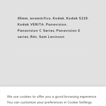
65mm
,
anamórfico
,
Kodak
,
Kodak 5219
,
Kodak VERITA
,
Panavision
,
Panavision C Series
,
Panavision E
series
,
Rév
,
Sam Levinson
We use cookies to offer you a good browsing experience.
Cookie Policy
/
Privacy Policy
/
Legal Warning
You can customize your preferences in Cookie Settings.