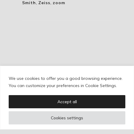
Smith
,
Zeiss
,
zoom
We use cookies to offer you a good browsing experience.
Cookie Policy
/
Privacy Policy
/
Legal Warning
You can customize your preferences in Cookie Settings.
Accept all
Copyright © Ignacio Aguilar
Cookies settings
Web development by
Bonzo Estudio