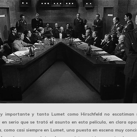
 importante y tanto Lumet como Hirschfeld no escatiman n
 en serio que se trató el asunto en esta película, en clara opos
a, como casi siempre en Lumet, una puesta en escena muy concis