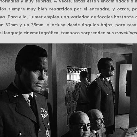
formales y muy sobrias. A veces, éstas están encaminadas a 
ellos siempre muy bien repartidos por el encuadre, y otras, 
ma. Para ello, Lumet emplea una variedad de focales bastante a
 un
32mm
y un
35mm
, e incluso desde
ángulos bajos
, para res
el lenguaje cinematográfico, tampoco sorprenden sus
travellings