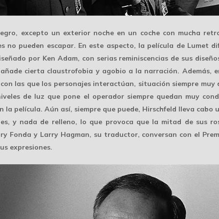
 negro, excepto un exterior noche en un coche con mucha
retr
es no pueden escapar. En este aspecto, la película de Lumet dif
eñado por Ken Adam, con serias reminiscencias de sus diseños 
ñade cierta claustrofobia y agobio a la narración. Además, en 
on las que los personajes interactúan, situación siempre muy di
 niveles de luz que pone el operador siempre quedan muy condi
 la película. Aún así, siempre que puede, Hirschfeld lleva cabo
es, y nada de relleno, lo que provoca que la mitad de sus r
 Fonda y Larry Hagman, su traductor, conversan con el Premier
us expresiones.