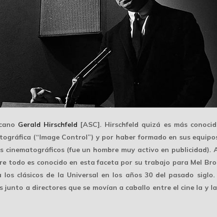
ricano
Gerald Hirschfeld
[ASC]. Hirschfeld quizá es más conocid
atográfica (“Image Control”) y por haber formado en sus equip
 cinematográficos (fue un hombre muy activo en publicidad). Aú
obre todo es conocido en esta faceta por su trabajo para Mel Br
los clásicos de la Universal en los años 30 del pasado siglo
junto a directores que se movían a caballo entre el cine la y la