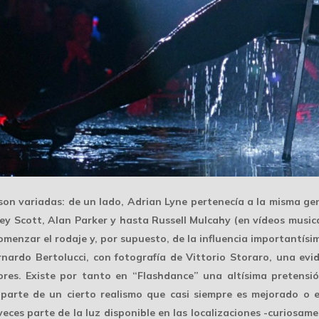
son variadas: de un lado,
Adrian Lyne
pertenecía a la misma gen
ey Scott, Alan Parker y hasta Russell Mulcahy (en vídeos musica
enzar el rodaje y, por supuesto, de la influencia importantísi
rnardo Bertolucci, con fotografía de
Vittorio Storaro
, una evi
ores. Existe por tanto en “Flashdance” una altísima pretensi
la parte de un cierto realismo que casi siempre es
mejorado o e
veces parte de la luz disponible en las localizaciones -curiosame