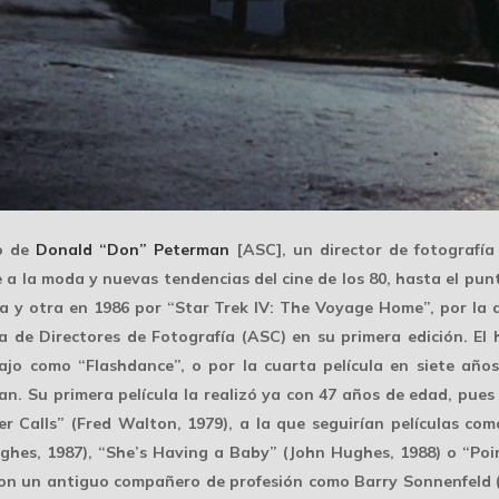
go de
Donald “Don” Peterman
[ASC], un director de fotografía
a la moda y nuevas tendencias del cine de los 80, hasta el pu
pa y otra en 1986 por “Star Trek IV: The Voyage Home”, por la
 de Directores de Fotografía (ASC) en su primera edición. El
ajo como “Flashdance”, o por la cuarta película en siete año
man
. Su primera película la realizó ya con 47 años de edad, pues
r Calls” (Fred Walton, 1979), a la que seguirían películas co
ghes, 1987), “She’s Having a Baby” (John Hughes, 1988) o “Poi
 con un antiguo compañero de profesión como
Barry Sonnenfeld