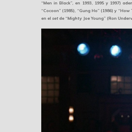
“Men in Black”, en 1993, 1995 y 1997) adem
“Cocoon” (1985), “Gung Ho” (1986) y “How T
en el
set
de “Mighty Joe Young” (Ron Underw