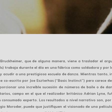
 Bruckheimer, que de alguna manera, viene a trasladar el arg
s) trabaja durante el día en una fábrica como soldadora y por 
 y acudir a una prestigiosa escuela de danza. Mientras tanto, in
ue co-escrito por Joe Eszterhas (“Basic Instinct”) pero carece d
orcionar una increíble sucesión de números de baile o de da
itarios, campo en el que el realizador británico Adrian Lyne, f
un consumado experto. Los resultados a nivel narrativo son, por
io Moroder, puede que justifiquen el visionado de una película