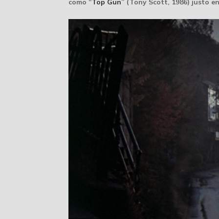
como “
Top Gun
” (Tony Scott, 1986) justo e