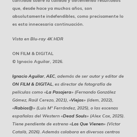
cantidad sobre la calidad y obteniendo resultados
que, desde hace ya muchos años, son
absolutamente indefendibles, como precisamente lo
es esta innecesaria continuación.
Vista en Blu-ray 4K HDR
ON FILM & DIGITAL
© Ignacio Aguilar, 2026.
Ignacio Aguilar
,
AEC
, además de ser autor y editor de
ON FILM & DIGITAL
, es director de fotografía de
películas como «
La Pasajera
» (Fernando González
Gómez, Raúl Cerezo, 2021), «
Viejos
» (ídem, 2022),
«
Rabios@
» (Luis Mª Ferrández, 2025), o las escenas
españolas del Western «
Dead Souls
» (Alex Cox, 2025).
Tiene pendiente de estreno «
Los Que Vienen
» (Víctor
Català, 2026). Además colabora en diversos centros