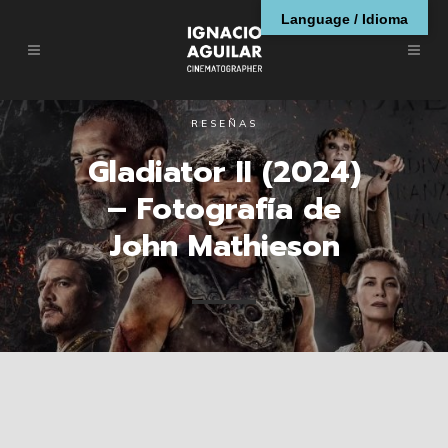
Language / Idioma
RESEÑAS
Gladiator II (2024)
– Fotografía de
John Mathieson